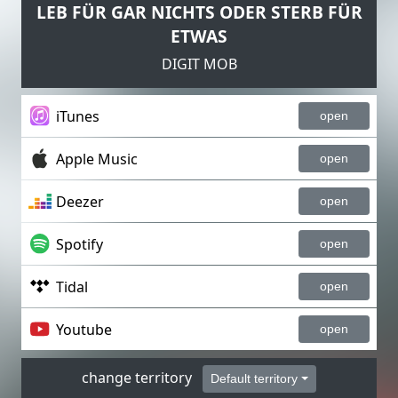
LEB FÜR GAR NICHTS ODER STERB FÜR
ETWAS
DIGIT MOB
iTunes
open
Apple Music
open
Deezer
open
Spotify
open
Tidal
open
Youtube
open
change territory
Default territory